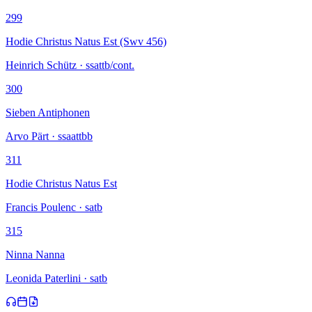
299
Hodie Christus Natus Est (Swv 456)
Heinrich Schütz · ssattb/cont.
300
Sieben Antiphonen
Arvo Pärt · ssaattbb
311
Hodie Christus Natus Est
Francis Poulenc · satb
315
Ninna Nanna
Leonida Paterlini · satb