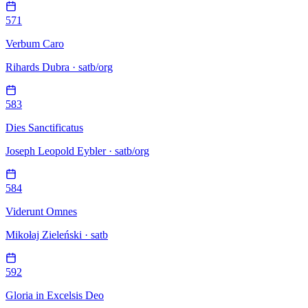
571
Verbum Caro
Rihards Dubra · satb/org
583
Dies Sanctificatus
Joseph Leopold Eybler · satb/org
584
Viderunt Omnes
Mikołaj Zieleński · satb
592
Gloria in Excelsis Deo