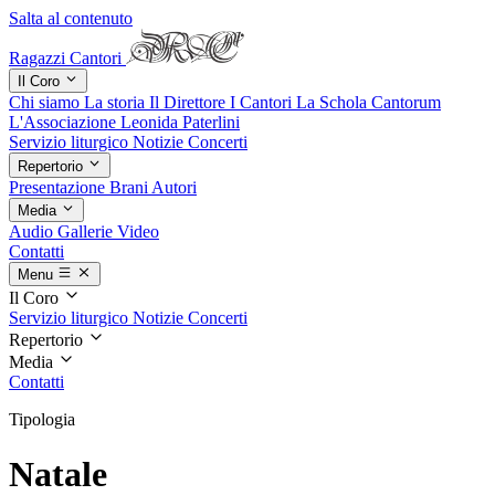
Salta al contenuto
Ragazzi Cantori
Il Coro
Chi siamo
La storia
Il Direttore
I Cantori
La Schola Cantorum
L'Associazione
Leonida Paterlini
Servizio liturgico
Notizie
Concerti
Repertorio
Presentazione
Brani
Autori
Media
Audio
Gallerie
Video
Contatti
Menu
Il Coro
Servizio liturgico
Notizie
Concerti
Repertorio
Media
Contatti
Tipologia
Natale