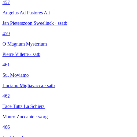
457
Angelus Ad Pastores Ait
Jan Pieterszoon Sweelinck · ssatb
459
O Magnum Mysterium
Pierre Villette · satb
461
Su, Moviamo
Luciano Migliavacca · satb
462
Tace Tutta La Schiera
Mauro Zuccante · s/org.
466