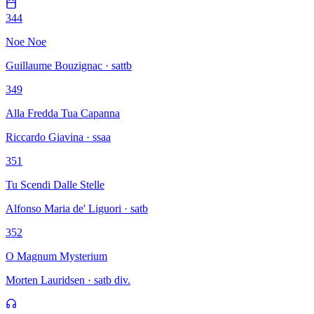
344
Noe Noe
Guillaume Bouzignac · sattb
349
Alla Fredda Tua Capanna
Riccardo Giavina · ssaa
351
Tu Scendi Dalle Stelle
Alfonso Maria de' Liguori · satb
352
O Magnum Mysterium
Morten Lauridsen · satb div.