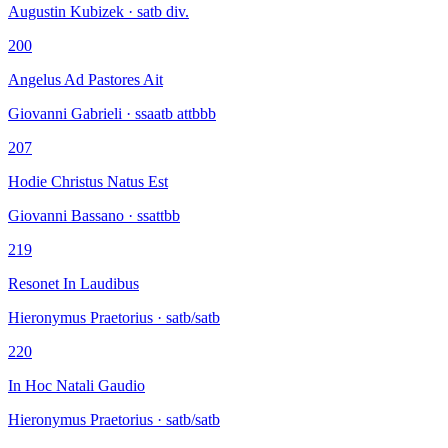
Augustin Kubizek · satb div.
200
Angelus Ad Pastores Ait
Giovanni Gabrieli · ssaatb attbbb
207
Hodie Christus Natus Est
Giovanni Bassano · ssattbb
219
Resonet In Laudibus
Hieronymus Praetorius · satb/satb
220
In Hoc Natali Gaudio
Hieronymus Praetorius · satb/satb