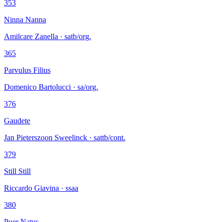
353
Ninna Nanna
Amilcare Zanella · satb/org.
365
Parvulus Filius
Domenico Bartolucci · sa/org.
376
Gaudete
Jan Pieterszoon Sweelinck · sattb/cont.
379
Still Still
Riccardo Giavina · ssaa
380
Puer Natus