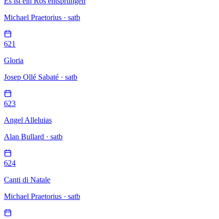
Es ist ein Ros entsprungen
Michael Praetorius · satb
621
Gloria
Josep Ollé Sabaté · satb
623
Angel Alleluias
Alan Bullard · satb
624
Canti di Natale
Michael Praetorius · satb