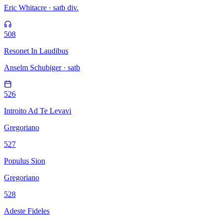
Eric Whitacre · satb div.
508
Resonet In Laudibus
Anselm Schubiger · satb
526
Introito Ad Te Levavi
Gregoriano
527
Populus Sion
Gregoriano
528
Adeste Fideles