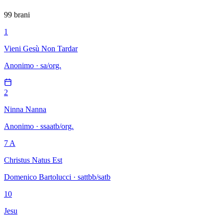
99 brani
1
Vieni Gesù Non Tardar
Anonimo · sa/org.
2
Ninna Nanna
Anonimo · ssaatb/org.
7 A
Christus Natus Est
Domenico Bartolucci · sattbb/satb
10
Jesu