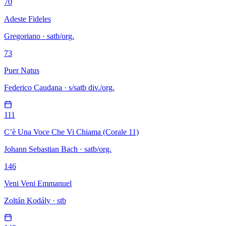
70
Adeste Fideles
Gregoriano · satb/org.
73
Puer Natus
Federico Caudana · s/satb div./org.
111
C’è Una Voce Che Vi Chiama (Corale 11)
Johann Sebastian Bach · satb/org.
146
Veni Veni Emmanuel
Zoltán Kodály · stb