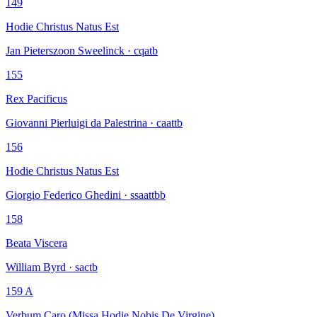
149
Hodie Christus Natus Est
Jan Pieterszoon Sweelinck · cqatb
155
Rex Pacificus
Giovanni Pierluigi da Palestrina · caattb
156
Hodie Christus Natus Est
Giorgio Federico Ghedini · ssaattbb
158
Beata Viscera
William Byrd · sactb
159 A
Verbum Caro (Missa Hodie Nobis De Virgine)