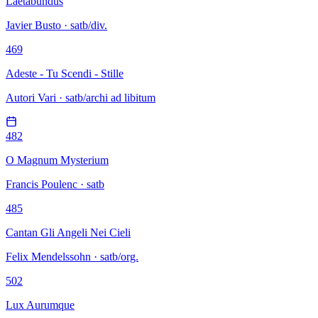
Laetabundus
Javier Busto · satb/div.
469
Adeste - Tu Scendi - Stille
Autori Vari · satb/archi ad libitum
482
O Magnum Mysterium
Francis Poulenc · satb
485
Cantan Gli Angeli Nei Cieli
Felix Mendelssohn · satb/org.
502
Lux Aurumque