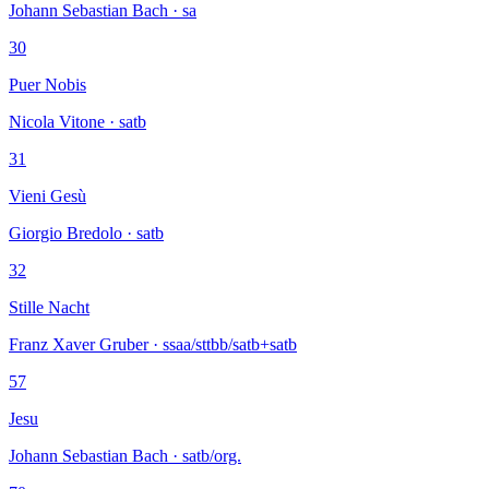
Johann Sebastian Bach · sa
30
Puer Nobis
Nicola Vitone · satb
31
Vieni Gesù
Giorgio Bredolo · satb
32
Stille Nacht
Franz Xaver Gruber · ssaa/sttbb/satb+satb
57
Jesu
Johann Sebastian Bach · satb/org.