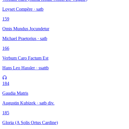
Loyset Compère · satb
159
Omis Mundus Jocundetur
Michael Praetorius · satb
166
Verbum Caro Factum Est
Hans Leo Hassler · ssattb
184
Gaudia Matris
Augustin Kubizek · satb div.
185
Gloria (A Solis Ortus Cardine)