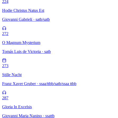
224
Hodie Christus Natus Est
Giovanni Gabrieli · satb/satb
272
O Magnum Mysterium
Tomás Luis de Victoria · satb
273
Stille Nacht
Franz Xaver Gruber · ssaa/ttbb/satb/ssaa ttbb
287
Gloria In Excelsis
Giovanni Maria Nanino · ssattb