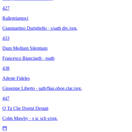
427
Rallegriamoci
Gianmartino Durighello · s/satb div./org.
433
Dum Medium Silentium
Francesco Bianciardi · ssatb
438
Adeste Fideles
Giuseppe Liberto · satb/flau.oboe.clar./org.
447
O Tu Che Dormi Destati
Colin Mawby · s sc scb s/org.