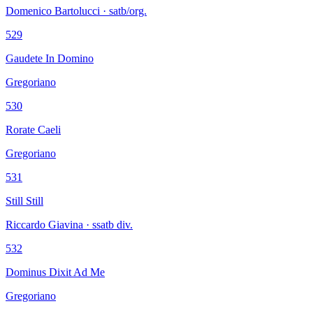
Domenico Bartolucci · satb/org.
529
Gaudete In Domino
Gregoriano
530
Rorate Caeli
Gregoriano
531
Still Still
Riccardo Giavina · ssatb div.
532
Dominus Dixit Ad Me
Gregoriano