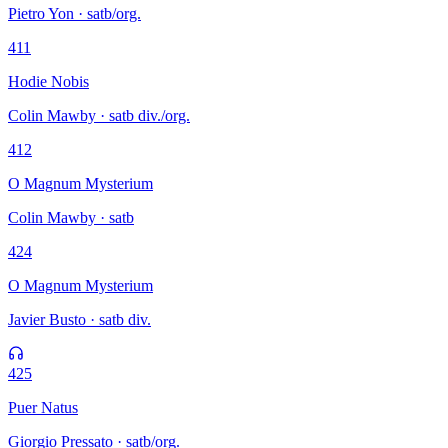
Pietro Yon · satb/org.
411
Hodie Nobis
Colin Mawby · satb div./org.
412
O Magnum Mysterium
Colin Mawby · satb
424
O Magnum Mysterium
Javier Busto · satb div.
425
Puer Natus
Giorgio Pressato · satb/org.