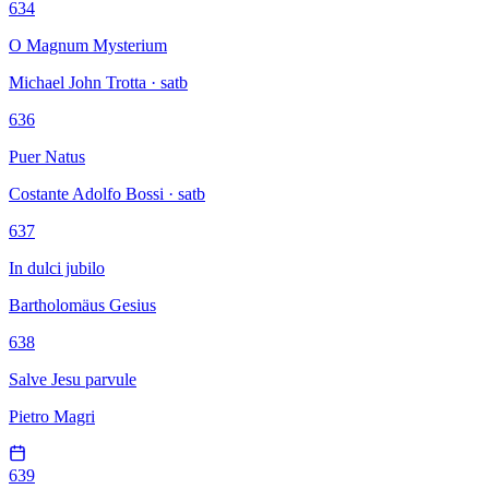
634
O Magnum Mysterium
Michael John Trotta · satb
636
Puer Natus
Costante Adolfo Bossi · satb
637
In dulci jubilo
Bartholomäus Gesius
638
Salve Jesu parvule
Pietro Magri
639