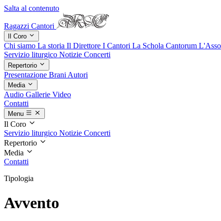
Salta al contenuto
Ragazzi Cantori
Il Coro
Chi siamo
La storia
Il Direttore
I Cantori
La Schola Cantorum
L'Asso
Servizio liturgico
Notizie
Concerti
Repertorio
Presentazione
Brani
Autori
Media
Audio
Gallerie
Video
Contatti
Menu
Il Coro
Servizio liturgico
Notizie
Concerti
Repertorio
Media
Contatti
Tipologia
Avvento