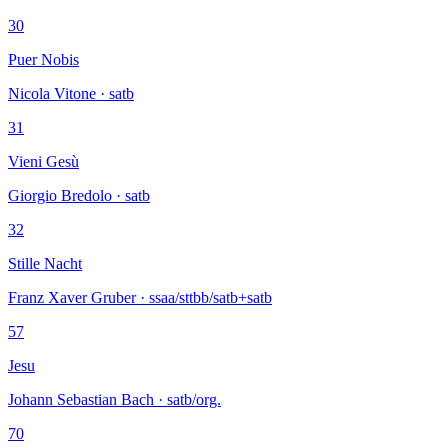
30
Puer Nobis
Nicola Vitone · satb
31
Vieni Gesù
Giorgio Bredolo · satb
32
Stille Nacht
Franz Xaver Gruber · ssaa/sttbb/satb+satb
57
Jesu
Johann Sebastian Bach · satb/org.
70