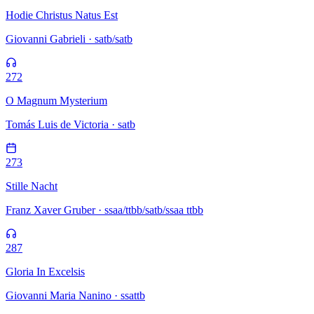
Hodie Christus Natus Est
Giovanni Gabrieli · satb/satb
272
O Magnum Mysterium
Tomás Luis de Victoria · satb
273
Stille Nacht
Franz Xaver Gruber · ssaa/ttbb/satb/ssaa ttbb
287
Gloria In Excelsis
Giovanni Maria Nanino · ssattb