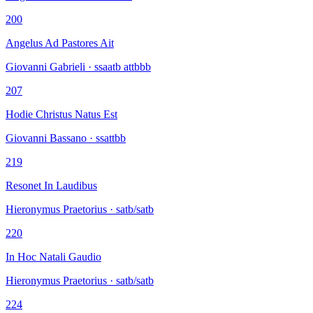
200
Angelus Ad Pastores Ait
Giovanni Gabrieli · ssaatb attbbb
207
Hodie Christus Natus Est
Giovanni Bassano · ssattbb
219
Resonet In Laudibus
Hieronymus Praetorius · satb/satb
220
In Hoc Natali Gaudio
Hieronymus Praetorius · satb/satb
224