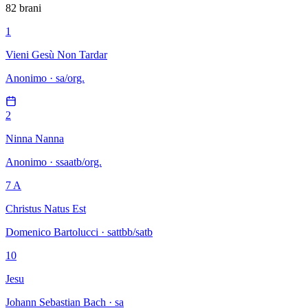
82 brani
1
Vieni Gesù Non Tardar
Anonimo · sa/org.
2
Ninna Nanna
Anonimo · ssaatb/org.
7 A
Christus Natus Est
Domenico Bartolucci · sattbb/satb
10
Jesu
Johann Sebastian Bach · sa