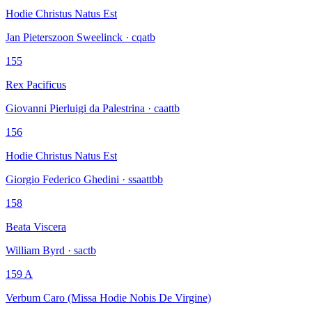
Hodie Christus Natus Est
Jan Pieterszoon Sweelinck · cqatb
155
Rex Pacificus
Giovanni Pierluigi da Palestrina · caattb
156
Hodie Christus Natus Est
Giorgio Federico Ghedini · ssaattbb
158
Beata Viscera
William Byrd · sactb
159 A
Verbum Caro (Missa Hodie Nobis De Virgine)