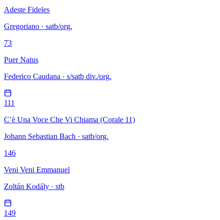
Adeste Fideles
Gregoriano · satb/org.
73
Puer Natus
Federico Caudana · s/satb div./org.
111
C’è Una Voce Che Vi Chiama (Corale 11)
Johann Sebastian Bach · satb/org.
146
Veni Veni Emmanuel
Zoltán Kodály · stb
149