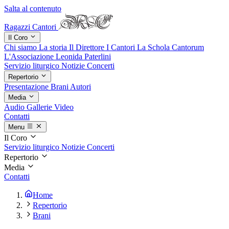
Salta al contenuto
Ragazzi Cantori
Il Coro
Chi siamo
La storia
Il Direttore
I Cantori
La Schola Cantorum
L'Associazione
Leonida Paterlini
Servizio liturgico
Notizie
Concerti
Repertorio
Presentazione
Brani
Autori
Media
Audio
Gallerie
Video
Contatti
Menu
Il Coro
Servizio liturgico
Notizie
Concerti
Repertorio
Media
Contatti
Home
Repertorio
Brani