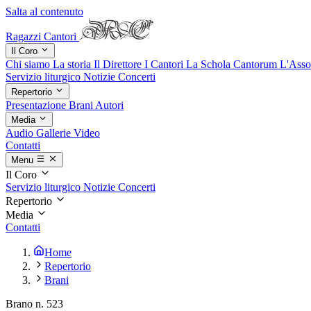
Salta al contenuto
Ragazzi Cantori
Il Coro
Chi siamo
La storia
Il Direttore
I Cantori
La Schola Cantorum
L'Asso
Servizio liturgico
Notizie
Concerti
Repertorio
Presentazione
Brani
Autori
Media
Audio
Gallerie
Video
Contatti
Menu
Il Coro
Servizio liturgico
Notizie
Concerti
Repertorio
Media
Contatti
Home
Repertorio
Brani
Brano n. 523