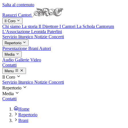
Salta al contenuto
Ragazzi Cantori
Il Coro
Chi siamo
La storia
Il Direttore
I Cantori
La Schola Cantorum
L'Associazione
Leonida Paterlini
Servizio liturgico
Notizie
Concerti
Repertorio
Presentazione
Brani
Autori
Media
Audio
Gallerie
Video
Contatti
Menu
Il Coro
Servizio liturgico
Notizie
Concerti
Repertorio
Media
Contatti
Home
Repertorio
Brani