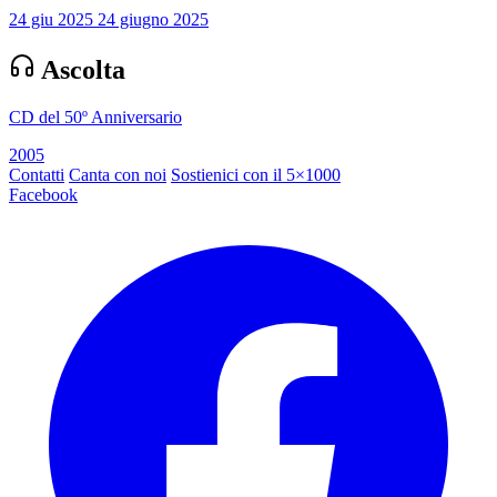
24 giu 2025
24 giugno 2025
Ascolta
CD del 50º Anniversario
2005
Contatti
Canta con noi
Sostienici con il 5×1000
Facebook