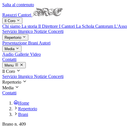
Salta al contenuto
Ragazzi Cantori
Il Coro
Chi siamo
La storia
Il Direttore
I Cantori
La Schola Cantorum
L'Asso
Servizio liturgico
Notizie
Concerti
Repertorio
Presentazione
Brani
Autori
Media
Audio
Gallerie
Video
Contatti
Menu
Il Coro
Servizio liturgico
Notizie
Concerti
Repertorio
Media
Contatti
Home
Repertorio
Brani
Brano n. 409