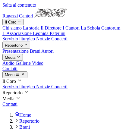
Salta al contenuto
Ragazzi Cantori
Il Coro
Chi siamo
La storia
Il Direttore
I Cantori
La Schola Cantorum
L'Associazione
Leonida Paterlini
Servizio liturgico
Notizie
Concerti
Repertorio
Presentazione
Brani
Autori
Media
Audio
Gallerie
Video
Contatti
Menu
Il Coro
Servizio liturgico
Notizie
Concerti
Repertorio
Media
Contatti
Home
Repertorio
Brani