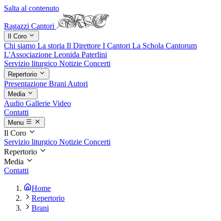
Salta al contenuto
Ragazzi Cantori
Il Coro
Chi siamo
La storia
Il Direttore
I Cantori
La Schola Cantorum
L'Associazione
Leonida Paterlini
Servizio liturgico
Notizie
Concerti
Repertorio
Presentazione
Brani
Autori
Media
Audio
Gallerie
Video
Contatti
Menu
Il Coro
Servizio liturgico
Notizie
Concerti
Repertorio
Media
Contatti
Home
Repertorio
Brani