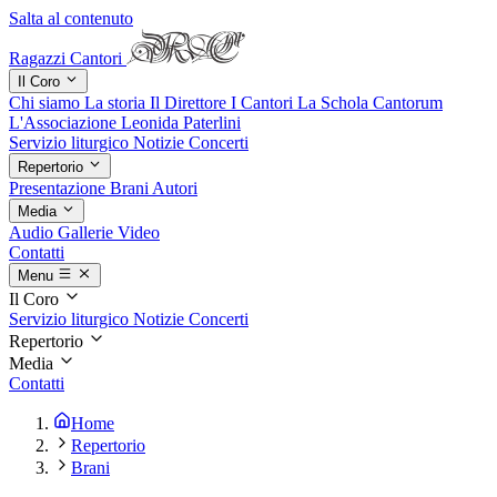
Salta al contenuto
Ragazzi Cantori
Il Coro
Chi siamo
La storia
Il Direttore
I Cantori
La Schola Cantorum
L'Associazione
Leonida Paterlini
Servizio liturgico
Notizie
Concerti
Repertorio
Presentazione
Brani
Autori
Media
Audio
Gallerie
Video
Contatti
Menu
Il Coro
Servizio liturgico
Notizie
Concerti
Repertorio
Media
Contatti
Home
Repertorio
Brani