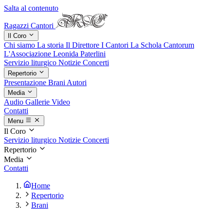
Salta al contenuto
Ragazzi Cantori
Il Coro
Chi siamo
La storia
Il Direttore
I Cantori
La Schola Cantorum
L'Associazione
Leonida Paterlini
Servizio liturgico
Notizie
Concerti
Repertorio
Presentazione
Brani
Autori
Media
Audio
Gallerie
Video
Contatti
Menu
Il Coro
Servizio liturgico
Notizie
Concerti
Repertorio
Media
Contatti
Home
Repertorio
Brani