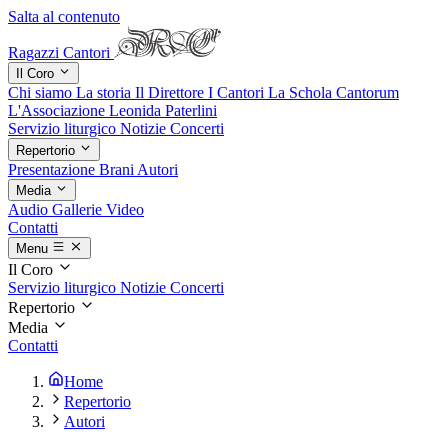
Salta al contenuto
Ragazzi Cantori
Il Coro
Chi siamo
La storia
Il Direttore
I Cantori
La Schola Cantorum
L'Associazione
Leonida Paterlini
Servizio liturgico
Notizie
Concerti
Repertorio
Presentazione
Brani
Autori
Media
Audio
Gallerie
Video
Contatti
Menu
Il Coro
Servizio liturgico
Notizie
Concerti
Repertorio
Media
Contatti
Home
Repertorio
Autori