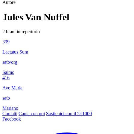
Autore
Jules Van Nuffel
2 brani in repertorio
399
Laetatus Sum
satb/org.
Salmo
416
Ave Maria
satb
Mariano
Contatti
Canta con noi
Sostienici con il 5×1000
Facebook