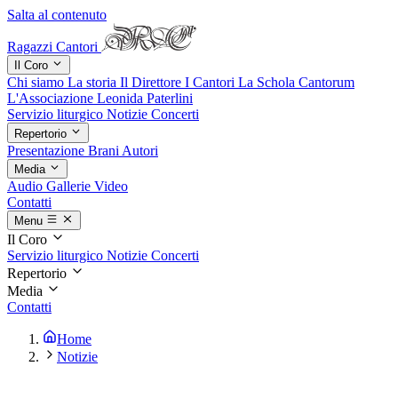
Salta al contenuto
Ragazzi Cantori
Il Coro
Chi siamo
La storia
Il Direttore
I Cantori
La Schola Cantorum
L'Associazione
Leonida Paterlini
Servizio liturgico
Notizie
Concerti
Repertorio
Presentazione
Brani
Autori
Media
Audio
Gallerie
Video
Contatti
Menu
Il Coro
Servizio liturgico
Notizie
Concerti
Repertorio
Media
Contatti
Home
Notizie