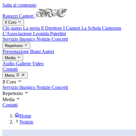
Salta al contenuto
Ragazzi Cantori
Il Coro
Chi siamo
La storia
Il Direttore
I Cantori
La Schola Cantorum
L'Associazione
Leonida Paterlini
Servizio liturgico
Notizie
Concerti
Repertorio
Presentazione
Brani
Autori
Media
Audio
Gallerie
Video
Contatti
Menu
Il Coro
Servizio liturgico
Notizie
Concerti
Repertorio
Media
Contatti
Home
Notizie