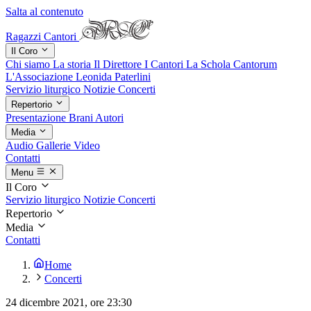
Salta al contenuto
Ragazzi Cantori
Il Coro
Chi siamo
La storia
Il Direttore
I Cantori
La Schola Cantorum
L'Associazione
Leonida Paterlini
Servizio liturgico
Notizie
Concerti
Repertorio
Presentazione
Brani
Autori
Media
Audio
Gallerie
Video
Contatti
Menu
Il Coro
Servizio liturgico
Notizie
Concerti
Repertorio
Media
Contatti
Home
Concerti
24 dicembre 2021
, ore 23:30